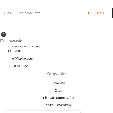
Μάθετε πρώτοι τις προσφορές και τα νέα μας.
BRAND
SUPERLUX
BRAND
SUPERLUX
Επικοινωνία
Καλοχώρι, Θεσσαλονίκη
TK. 57009
info@ftiaxno.com
2310 751 432
Κατηγορίες
Χρώματα
Σπρέι
Είδη Χρωματοπωλείου
Υλικά Συσκευασίας
Βιομηχανικά