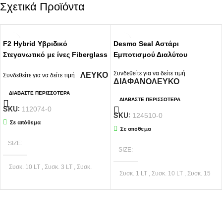
Σχετικά Προϊόντα
F2 Hybrid Υβριδικό
Desmo Seal Αστάρι
Στεγανωτικό με ίνες Fiberglass
Εμποτισμού Διαλύτου
White
Συνδεθείτε για να δείτε τιμή
ΛΕΥΚΟ
Συνδεθείτε για να δείτε τιμή
ΔΙΑΦΑΝΟ
ΛΕΥΚΟ
ΔΙΑΒΆΣΤΕ ΠΕΡΙΣΣΌΤΕΡΑ
ΔΙΑΒΆΣΤΕ ΠΕΡΙΣΣΌΤΕΡΑ
SKU:
112074-0
SKU:
124510-0
Σε απόθεμα
Σε απόθεμα
SIZE
SIZE
Συσκ. 10 LT
,
Συσκ. 3 LT
,
Συσκ.
Συσκ. 1 LT
,
Συσκ. 10 LT
,
Συσκ. 15
750 ML
,
Συσκ. 9 LT
LT
,
Συσκ. 5 LT
ΧΡΏΜΑ
ΛΕΥΚΟ
Εγγραφείτε στο Newsletter μας
ΧΡΏΜΑ
ΔΙΑΦΑΝΟ
,
ΛΕΥΚΟ