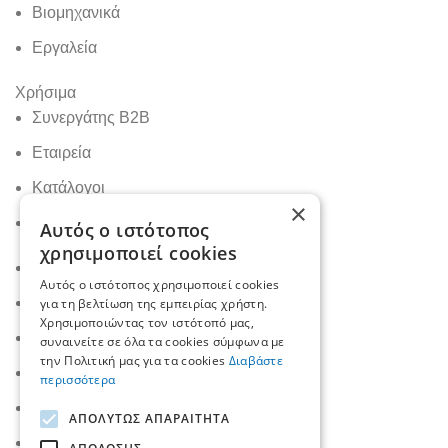
Βιομηχανικά
Εργαλεία
Χρήσιμα
Συνεργάτης B2B
Εταιρεία
Κατάλογοι
×
Επικοινωνία
Αυτός ο ιστότοπος
χρησιμοποιεί cookies
Τρόποι Πληρωμής
Αυτός ο ιστότοπος χρησιμοποιεί cookies
Τρόποι Παράδοσης - Αποστολής
για τη βελτίωση της εμπειρίας χρήστη.
Χρησιμοποιώντας τον ιστότοπό μας,
Πολιτική Επιστροφών
συναινείτε σε όλα τα cookies σύμφωνα με
την Πολιτική μας για τα cookies
Διαβάστε
Πολιτική Απορρήτου
περισσότερα
Όροι Χρήσης
ΑΠΟΛΎΤΩΣ ΑΠΑΡΑΊΤΗΤΑ
Δήλωση Προσβασιμότητας