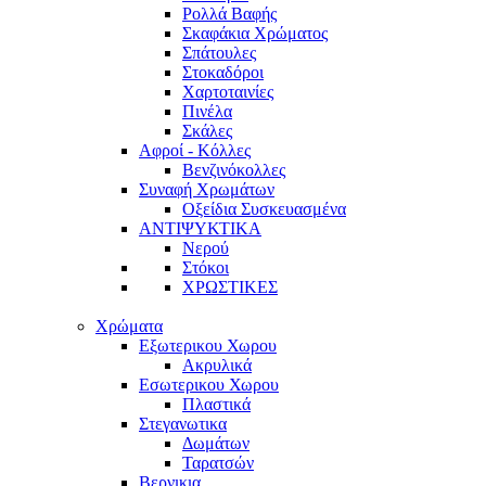
Ρολλά Βαφής
Σκαφάκια Χρώματος
Σπάτουλες
Στοκαδόροι
Χαρτοταινίες
Πινέλα
Σκάλες
Αφροί - Κόλλες
Βενζινόκολλες
Συναφή Χρωμάτων
Οξείδια Συσκευασμένα
ΑΝΤΙΨΥΚΤΙΚΑ
Νερού
Στόκοι
ΧΡΩΣΤΙΚΕΣ
Χρώματα
Εξωτερικου Χωρου
Ακρυλικά
Εσωτερικου Χωρου
Πλαστικά
Στεγανωτικα
Δωμάτων
Ταρατσών
Βερνικια