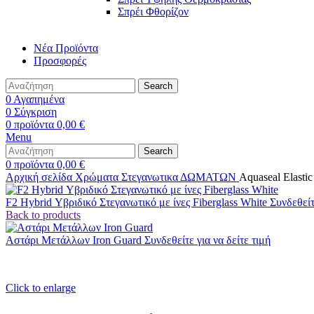
Σπρέι Φθορίζον
Νέα Προϊόντα
Προσφορές
Search
0
Αγαπημένα
0
Σύγκριση
0
προϊόντα
0,00
€
Menu
Search
0
προϊόντα
0,00
€
Αρχική σελίδα
Χρώματα
Στεγανωτικα
ΔΩΜΑΤΩΝ
Aquaseal Elastic
F2 Hybrid Υβριδικό Στεγανωτικό με ίνες Fiberglass White
Συνδεθείτ
Back to products
Αστάρι Μετάλλων Iron Guard
Συνδεθείτε για να δείτε τιμή
Click to enlarge