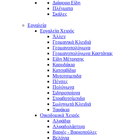
Διάφορα Είδη
Πλέγματα
Σκάλες
Εργαλεία
Εργαλεία Χειρός
Άλλεν
Γερμανικά Κλειδιά
Γερμανοπολύγωνα
Γερμανοπολύγωνα Καστάνιας
Είδη Μέτρησης
Καρυδάκια
Κατσαβίδια
Μυτοτσιμπιδα
Πένσες
Πολύγωνα
Σιδηροπρίονα
Στραβοτσίμπιδα
Σωληνωτά Κλειδιά
Ταφάκια
Οικοδομικά Χειρός
Αλφάδια
Αλφαδολάστιχα
Βαριές - Βαριοπούλες
Βελόνια