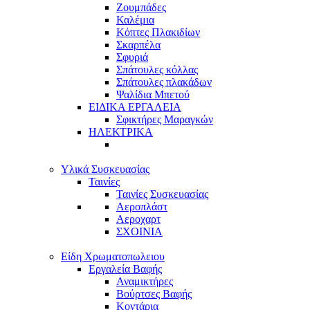
Ζουμπάδες
Καλέμια
Κόπτες Πλακιδίων
Σκαρπέλα
Σφυριά
Σπάτουλες κόλλας
Σπάτουλες πλακάδων
Ψαλίδια Μπετού
ΕΙΔΙΚΑ ΕΡΓΑΛΕΙΑ
Σφικτήρες Μαραγκών
ΗΛΕΚΤΡΙΚΑ
Υλικά Συσκευασίας
Ταινίες
Ταινίες Συσκευασίας
Αεροπλάστ
Αεροχαρτ
ΣΧΟΙΝΙΑ
Είδη Χρωματοπωλειου
Εργαλεία Βαφής
Αναμικτήρες
Βούρτσες Βαφής
Κοντάρια