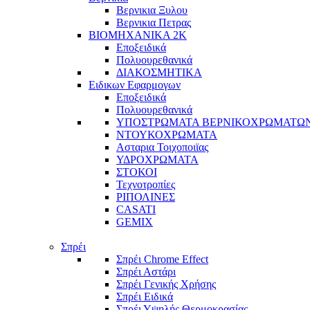
Βερνικια Ξυλου
Βερνικια Πετρας
ΒΙΟΜΗΧΑΝΙΚΑ 2Κ
Εποξειδικά
Πολυουρεθανικά
ΔΙΑΚΟΣΜΗΤΙΚΑ
Ειδικων Εφαρμογων
Εποξειδικά
Πολυουρεθανικά
ΥΠΟΣΤΡΩΜΑΤΑ ΒΕΡΝΙΚΟΧΡΩΜΑΤΩ
ΝΤΟΥΚΟΧΡΩΜΑΤΑ
Ασταρια Τοιχοποιϊας
ΥΔΡΟΧΡΩΜΑΤΑ
ΣΤΟΚΟΙ
Τεχνοτροπίες
ΡΙΠΟΛΙΝΕΣ
CASATI
GEMIX
Σπρέι
Σπρέι Chrome Effect
Σπρέι Αστάρι
Σπρέι Γενικής Χρήσης
Σπρέι Ειδικά
Σπρέι Υψηλής Θερμοκρασίας