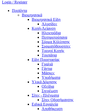
Login / Register
Προϊόντα
Βιομηχανικά
Βιομηχανικά Είδη
Αλυσίδες
Κοπή-Λείανση
Ηλεκτρόδια
Ποτηροτρύπανα
Σύρμα Κόλλησης
Συρματόβουρτσες
Τροχοί Κοπής
Τρυπάνια
Είδη Προστασίας
Γυαλιά
Γάντια
Μάσκες
Υποδήματα
Υλικά Δόμησης
Οξείδια
Στερέωση
Σίτες - Πλέγματα
Σίτες Οδοσήμανσης
Ειδικά Εργαλεία
Αποθήκευση