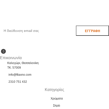
ΓΚΡΙ
,
ΚΑΦΕ
,
ΚΑΦΕ No 660
,
Εγγραφείτε στο Newsletter μας
ΚΙΤΡΙΝΟ
,
ΚΟΚΚΙΝΟ
,
ΛΕΥΚΟ
,
ΜΑΥΡΟ
,
ΜΠΛΕ
,
ΠΟΡΤΟΚΑΛΙ
,
ΠΡΑΣΙΝΟ
Μάθετε πρώτοι τις προσφορές και τα νέα μας.
Επικοινωνία
Καλοχώρι, Θεσσαλονίκη
TK. 57009
info@ftiaxno.com
2310 751 432
Κατηγορίες
Χρώματα
Σπρέι