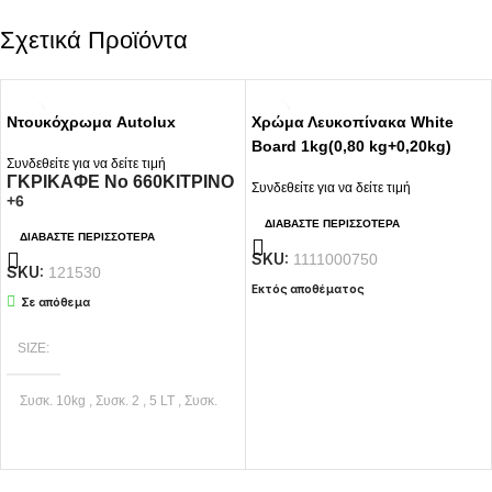
Σχετικά Προϊόντα
Ντουκόχρωμα Autolux
Χρώμα Λευκοπίνακα White
Board 1kg(0,80 kg+0,20kg)
Συνδεθείτε για να δείτε τιμή
ΓΚΡΙ
ΚΑΦΕ No 660
ΚΙΤΡΙΝΟ
Συνδεθείτε για να δείτε τιμή
+6
ΔΙΑΒΆΣΤΕ ΠΕΡΙΣΣΌΤΕΡΑ
ΔΙΑΒΆΣΤΕ ΠΕΡΙΣΣΌΤΕΡΑ
SKU:
1111000750
SKU:
121530
Εκτός αποθέματος
Σε απόθεμα
SIZE
Συσκ. 10kg
,
Συσκ. 2
,
5 LT
,
Συσκ.
4 LT
,
Συσκ. 750 ML
ΧΡΏΜΑ