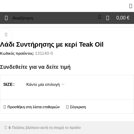
0,00
€
λίδα
Χρώματα
Βερνικια
Βερνικια Ξυλου
Λάδι Συντήρησης με κερί Teak Oil
Click to enlarge
Λάδι Συντήρησης με κερί Teak Oil
131140-0
Κωδικός προϊόντος:
Συνδεθείτε για να δείτε τιμή
SIZE
Προσθήκη στη λίστα επιθυμιών
Σύγκριση
6
Πελάτες βλέπουν αυτή τη στιγμή το προϊόν