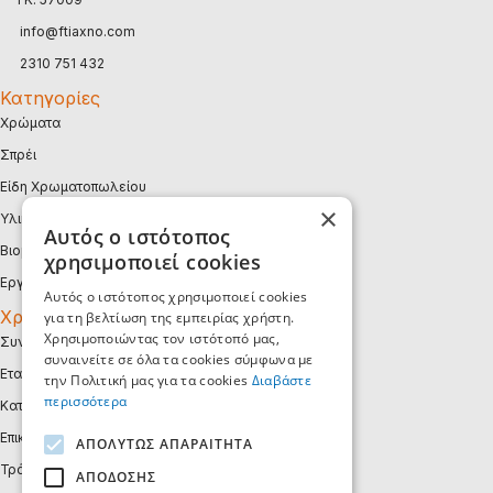
info@ftiaxno.com
2310 751 432
Κατηγορίες
Χρώματα
Σπρέι
Είδη Χρωματοπωλείου
×
Υλικά Συσκευασίας
Αυτός ο ιστότοπος
Βιομηχανικά
χρησιμοποιεί cookies
Εργαλεία
Αυτός ο ιστότοπος χρησιμοποιεί cookies
Χρήσιμα
για τη βελτίωση της εμπειρίας χρήστη.
Χρησιμοποιώντας τον ιστότοπό μας,
Συνεργάτης B2B
συναινείτε σε όλα τα cookies σύμφωνα με
Εταιρεία
την Πολιτική μας για τα cookies
Διαβάστε
περισσότερα
Κατάλογοι
Επικοινωνία
ΑΠΟΛΎΤΩΣ ΑΠΑΡΑΊΤΗΤΑ
Τρόποι Πληρωμής
ΑΠΌΔΟΣΗΣ