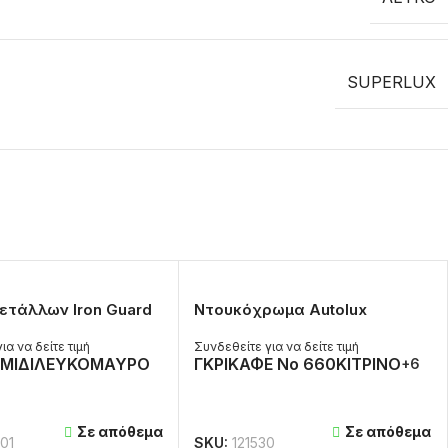
SUPERLUX
ετάλλων Iron Guard
Ντουκόχρωμα Autolux
ια να δείτε τιμή
Συνδεθείτε για να δείτε τιμή
ΜΙΔΙ
ΛΕΥΚΟ
ΜΑΥΡΟ
ΓΚΡΙ
ΚΑΦΕ No 660
ΚΙΤΡΙΝΟ
+6
 ΠΕΡΙΣΣΌΤΕΡΑ
ΔΙΑΒΆΣΤΕ ΠΕΡΙΣΣΌΤΕΡΑ
Σε απόθεμα
Σε απόθεμα
01
SKU:
121530