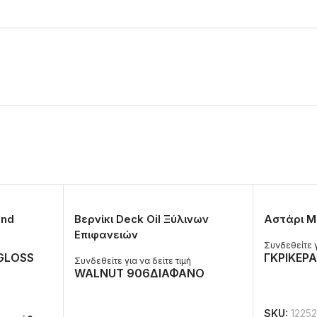
ond
Βερνίκι Deck Oil Ξύλινων
Αστάρι Μ
Επιφανειών
ή
Συνδεθείτε γ
GLOSS
ΓΚΡΙ
ΚΕΡΑ
Συνδεθείτε για να δείτε τιμή
WALNUT 906
ΔΙΑΦΑΝΟ
ΔΙΑΒΆΣΤΕ
ΔΙΑΒΆΣΤΕ ΠΕΡΙΣΣΌΤΕΡΑ
SKU:
12252