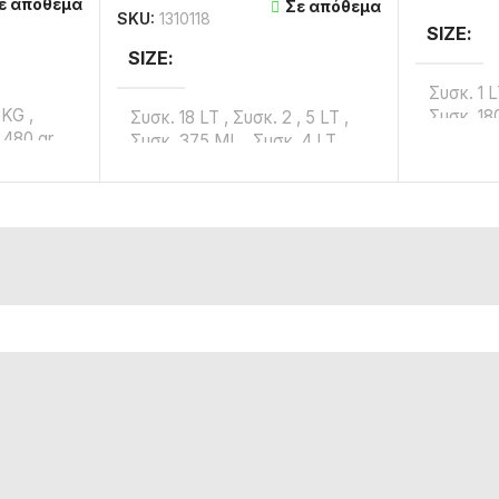
ε απόθεμα
Σε απόθεμα
SKU:
1310118
SIZE
SIZE
Συσκ. 1 
0 KG
,
Συσκ. 1
Συσκ. 18 LT
,
Συσκ. 2
,
5 LT
,
 480 gr
,
Συσκ. 2
Συσκ. 375 ML
,
Συσκ. 4 LT
,
60 GR
Συσκ. 4
Συσκ. 5 LT
,
Συσκ. 750 ML
ΧΡΏΜΑ
ΧΡΏΜΑ
 GLOSS
,
ΓΚΡΙ
,
Κ
WALNUT 906
,
ΔΙΑΦΑΝΟ
ΦΑΝΟ
ΜΑΥΡΟ
SS
,
BRAND
SUPERLUX
BRAND