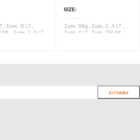
SIZE
LT
,
Συσκ. 10 LT
,
Συσκ. 10kg
,
Συσκ. 2
,
5 LT
,
80 ML
,
Συσκ. 2
,
5 LT
,
Συσκ. 4 LT
,
Συσκ. 750 ML
0 LT
,
Συσκ. 25 KG
,
 LT
,
Συσκ. 500 ML
ΧΡΏΜΑ
ΓΚΡΙ
,
ΚΑΦΕ
,
ΚΑΦΕ No 660
,
ΚΙΤΡΙΝΟ
,
ΚΟΚΚΙΝΟ
,
ΛΕΥΚΟ
ΕΡΑΜΙΔΙ
,
ΛΕΥΚΟ
,
,
ΜΑΥΡΟ
,
ΜΠΛΕ
,
ΠΟΡΤΟΚΑΛΙ
,
ΠΡΑΣΙΝΟ
SUPERLUX