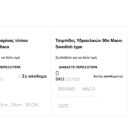
μαρίνας τύπου
Τσιμπίδες Υδραυλικών 90ο Maco-
Maco
Swedish type
 να δείτε τιμή
Συνδεθείτε για να δείτε τιμή
ΠΕΡΙΣΣΌΤΕΡΑ
ΔΙΑΒΆΣΤΕ ΠΕΡΙΣΣΌΤΕΡΑ
Σε απόθεμα
Εκτός αποθέματος
SKU:
217022
72
BRAND
MACO
20cm
,
25cm
,
30 CM
,
SIZE
1.1/2"
,
1.1/2"- 90o
,
1"
,
1"- 90ο
,
MACO
2'
,
2"- 90ο