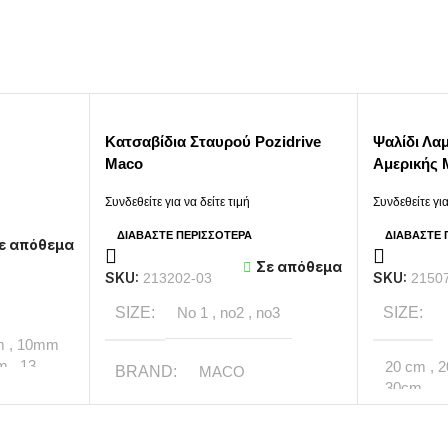
Κατσαβίδια Σταυρού Pozidrive
Ψαλίδι Λα
Maco
Αμερικής 
Συνδεθείτε για να δείτε τιμή
Συνδεθείτε για
ΔΙΑΒΆΣΤΕ ΠΕΡΙΣΣΌΤΕΡΑ
ΔΙΑΒΆΣΤΕ 
ε απόθεμα
Σε απόθεμα
SKU:
SKU:
213202-03
2150
SIZE
No 1
,
no2
,
no3
SIZE
m
,
10mm
mm
,
13
20 cm
,
BRAND
MACO
15 mm
,
30cm
m
,
17mm
m
,
BRAND