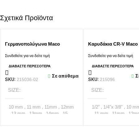
Σχετικά Προϊόντα
Γερμανοπολύγωνα Maco
Καρυδάκια CR-V Maco
Συνδεθείτε για να δείτε τιμή
Συνδεθείτε για να δείτε τιμή
ΔΙΑΒΆΣΤΕ ΠΕΡΙΣΣΌΤΕΡΑ
ΔΙΑΒΆΣΤΕ ΠΕΡΙΣΣΌΤΕΡΑ
Σε απόθεμα
Σ
SKU:
SKU:
215036-02
215096
SIZE
SIZE
10 mm
,
11 mm
,
11mm
,
12mm
1/2"
,
1/4"x 3/8"
,
10 m
,
13 mm
,
13mm
,
14mm
,
15
,
11 mm
,
11mm
,
12
mm
,
15mm
,
16 mm
,
16mm
,
mm
,
13mm
,
14mm
,
17mm
,
18mm
,
19mm
,
20mm
15mm
,
16 mm
,
16m
,
21mm
,
22mm
,
23mm
,
,
18mm
,
19mm
,
20m