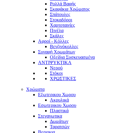
Ρολλά Βαφής
Σκαφάκια Χρώματος
Σπάτουλες
Στοκαδόροι
Χαρτοταινίες
Πινέλα
Σκάλες
Αφροί - Κόλλες
Βενζινόκολλες
Συναφή Χρωμάτων
Οξείδια Συσκευασμένα
ΑΝΤΙΨΥΚΤΙΚΑ
Νερού
Στόκοι
ΧΡΩΣΤΙΚΕΣ
Χρώματα
Εξωτερικου Χωρου
Ακρυλικά
Εσωτερικου Χωρου
Πλαστικά
Στεγανωτικα
Δωμάτων
Ταρατσών
Βερνικια