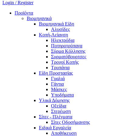
Login / Register
Προϊόντα
Βιομηχανικά
Βιομηχανικά Είδη
Αλυσίδες
Κοπή-Λείανση
Ηλεκτρόδια
Ποτηροτρύπανα
Σύρμα Κόλλησης
Συρματόβουρτσες
Τροχοί Κοπής
Τρυπάνια
Είδη Προστασίας
Γυαλιά
Γάντια
Μάσκες
Υποδήματα
Υλικά Δόμησης
Οξείδια
Στερέωση
Σίτες - Πλέγματα
Σίτες Οδοσήμανσης
Ειδικά Εργαλεία
Αποθήκευση