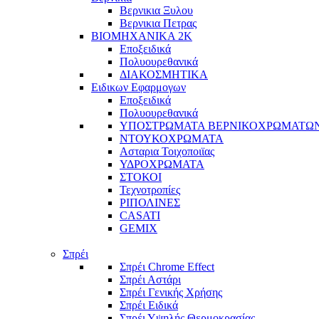
Βερνικια Ξυλου
Βερνικια Πετρας
ΒΙΟΜΗΧΑΝΙΚΑ 2Κ
Εποξειδικά
Πολυουρεθανικά
ΔΙΑΚΟΣΜΗΤΙΚΑ
Ειδικων Εφαρμογων
Εποξειδικά
Πολυουρεθανικά
ΥΠΟΣΤΡΩΜΑΤΑ ΒΕΡΝΙΚΟΧΡΩΜΑΤΩ
ΝΤΟΥΚΟΧΡΩΜΑΤΑ
Ασταρια Τοιχοποιϊας
ΥΔΡΟΧΡΩΜΑΤΑ
ΣΤΟΚΟΙ
Τεχνοτροπίες
ΡΙΠΟΛΙΝΕΣ
CASATI
GEMIX
Σπρέι
Σπρέι Chrome Effect
Σπρέι Αστάρι
Σπρέι Γενικής Χρήσης
Σπρέι Ειδικά
Σπρέι Υψηλής Θερμοκρασίας