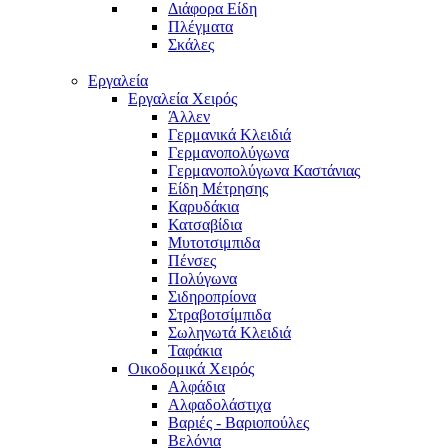
Διάφορα Είδη
Πλέγματα
Σκάλες
Εργαλεία
Εργαλεία Χειρός
Άλλεν
Γερμανικά Κλειδιά
Γερμανοπολύγωνα
Γερμανοπολύγωνα Καστάνιας
Είδη Μέτρησης
Καρυδάκια
Κατσαβίδια
Μυτοτσιμπιδα
Πένσες
Πολύγωνα
Σιδηροπρίονα
Στραβοτσίμπιδα
Σωληνωτά Κλειδιά
Ταφάκια
Οικοδομικά Χειρός
Αλφάδια
Αλφαδολάστιχα
Βαριές - Βαριοπούλες
Βελόνια