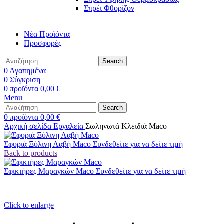
Σπρέι Φθορίζον
Νέα Προϊόντα
Προσφορές
Search
0
Αγαπημένα
0
Σύγκριση
0
προϊόντα
0,00
€
Menu
Search
0
προϊόντα
0,00
€
Αρχική σελίδα
Εργαλεία
Σωληνωτά Κλειδιά Maco
Σφυριά Ξύλινη Λαβή Maco
Συνδεθείτε για να δείτε τιμή
Back to products
Σφικτήρες Μαραγκών Maco
Συνδεθείτε για να δείτε τιμή
Click to enlarge