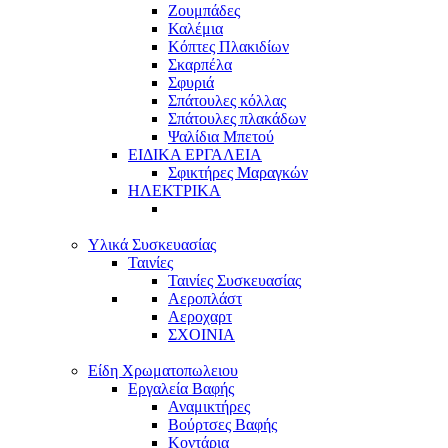
Ζουμπάδες
Καλέμια
Κόπτες Πλακιδίων
Σκαρπέλα
Σφυριά
Σπάτουλες κόλλας
Σπάτουλες πλακάδων
Ψαλίδια Μπετού
ΕΙΔΙΚΑ ΕΡΓΑΛΕΙΑ
Σφικτήρες Μαραγκών
ΗΛΕΚΤΡΙΚΑ
Υλικά Συσκευασίας
Ταινίες
Ταινίες Συσκευασίας
Αεροπλάστ
Αεροχαρτ
ΣΧΟΙΝΙΑ
Είδη Χρωματοπωλειου
Εργαλεία Βαφής
Αναμικτήρες
Βούρτσες Βαφής
Κοντάρια