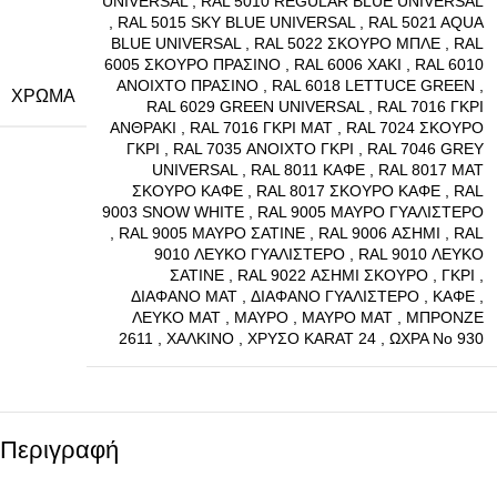
UNIVERSAL
,
RAL 5010 REGULAR BLUE UNIVERSAL
,
RAL 5015 SKY BLUE UNIVERSAL
,
RAL 5021 AQUA
BLUE UNIVERSAL
,
RAL 5022 ΣΚΟΥΡΟ ΜΠΛΕ
,
RAL
6005 ΣΚΟΥΡΟ ΠΡΑΣΙΝΟ
,
RAL 6006 ΧΑΚΙ
,
RAL 6010
ΑΝΟΙΧΤΟ ΠΡΑΣΙΝΟ
,
RAL 6018 LETTUCE GREEN
,
ΧΡΏΜΑ
RAL 6029 GREEN UNIVERSAL
,
RAL 7016 ΓΚΡΙ
ΑΝΘΡΑΚΙ
,
RAL 7016 ΓΚΡΙ ΜΑΤ
,
RAL 7024 ΣΚΟΥΡΟ
ΓΚΡΙ
,
RAL 7035 ΑΝΟΙΧΤΟ ΓΚΡΙ
,
RAL 7046 GREY
UNIVERSAL
,
RAL 8011 ΚΑΦΕ
,
RAL 8017 ΜΑΤ
ΣΚΟΥΡΟ ΚΑΦΕ
,
RAL 8017 ΣΚΟΥΡΟ ΚΑΦΕ
,
RAL
9003 SNOW WHITE
,
RAL 9005 ΜΑΥΡΟ ΓΥΑΛΙΣΤΕΡΟ
,
RAL 9005 ΜΑΥΡΟ ΣΑΤΙΝΕ
,
RAL 9006 ΑΣΗΜΙ
,
RAL
9010 ΛΕΥΚΟ ΓΥΑΛΙΣΤΕΡΟ
,
RAL 9010 ΛΕΥΚΟ
ΣΑΤΙΝΕ
,
RAL 9022 ΑΣΗΜΙ ΣΚΟΥΡΟ
,
ΓΚΡΙ
,
ΔΙΑΦΑΝΟ MAT
,
ΔΙΑΦΑΝΟ ΓΥΑΛΙΣΤΕΡΟ
,
ΚΑΦΕ
,
ΛΕΥΚΟ MAT
,
ΜΑΥΡΟ
,
ΜΑΥΡΟ ΜΑΤ
,
ΜΠΡΟΝΖΕ
2611
,
ΧΑΛΚΙΝΟ
,
ΧΡΥΣΟ KARAT 24
,
ΩΧΡΑ Νο 930
Περιγραφή