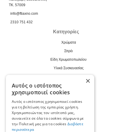
TK. 57009
info@ftiaxno.com
2310 751 432
Κατηγορίες
Χρώματα
Σπρέι
Είδη Χρωματοπωλείου
Υλικά Συσκευασίας
Βιομηχανικά
×
Αυτός ο ιστότοπος
Εργαλεία
χρησιμοποιεί cookies
Χρήσιμα
Αυτός ο ιστότοπος χρησιμοποιεί cookies
Συνεργάτης B2B
για τη βελτίωση της εμπειρίας χρήστη.
Χρησιμοποιώντας τον ιστότοπό μας,
Εταιρεία
συναινείτε σε όλα τα cookies σύμφωνα με
Κατάλογοι
την Πολιτική μας για τα cookies
Διαβάστε
περισσότερα
Επικοινωνία