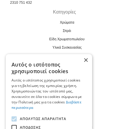
2310 751 432
Κατηγορίες
Χρώματα
Σπρέι
Είδη Χρωματοπωλείου
Υλικά Συσκευασίας
Βιομηχανικά
×
Αυτός ο ιστότοπος
Εργαλεία
χρησιμοποιεί cookies
Χρήσιμα
Αυτός ο ιστότοπος χρησιμοποιεί cookies
Συνεργάτης B2B
για τη βελτίωση της εμπειρίας χρήστη.
Χρησιμοποιώντας τον ιστότοπό μας,
Εταιρεία
συναινείτε σε όλα τα cookies σύμφωνα με
Κατάλογοι
την Πολιτική μας για τα cookies
Διαβάστε
περισσότερα
Επικοινωνία
Τρόποι Πληρωμής
ΑΠΟΛΎΤΩΣ ΑΠΑΡΑΊΤΗΤΑ
Τρόποι Παράδοσης - Αποστολής
ΑΠΌΔΟΣΗΣ