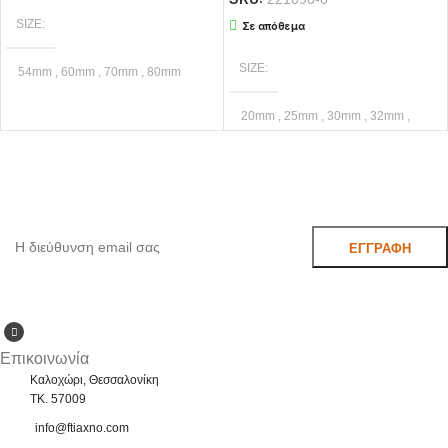
SIZE
Σε απόθεμα
SIZE
54mm
,
60mm
,
70mm
,
80mm
20mm
,
25mm
,
30mm
,
32mm
,
ΧΡΏΜΑ
40mm
,
50mm
,
60mm
,
75mm
Εγγραφείτε στο Newsletter μας
ΝΙΚΕΛ
,
ΟΡΕΙΧΑΛΚΙΝΟ
ΧΡΏΜΑ
Μάθετε πρώτοι τις προσφορές και τα νέα μας.
ΒΑΡΕΟΣ ΤΥΠΟΥ ΜΑΚΡΥΛ.
,
ΒΑΡΕΩΣ ΤΥΠΟΥ
,
ΒΑΡΕΩΣ
ΤΥΠΟΥ SW
,
ΒΑΡΕΩΣ ΤΥΠΟΥ
ΜΑΚΡΥΛΑΙΜΑ
,
ΕΛΑΦΡΟΥ
ΤΥΠΟΥ
,
ΜΑΥΡΑ SW
,
ΟΡΕΙΧΑΛΚΙΝΑ ΒΤ SW
Επικοινωνία
Καλοχώρι, Θεσσαλονίκη
TK. 57009
info@ftiaxno.com