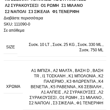
Λ2 ΣΥΡΑΚΟΥΣΕΣΙ
Ο1 ΡΩΜΗ
Σ1 ΜΙΛΑΝΟ
Σ2 ΝΑΠΟΛΙ
Σ3 ΣΙΚΕΛΙΑ
Φ1 ΤΕΝΕΡΙΦΗ
Διαβάστε περισσότερα
SKU:
111090-0
Σε απόθεμα
Συσκ. 10 LT
,
Συσκ. 25 KG
,
Συσκ. 330 ML
,
SIZE
Συσκ. 750 ML
A1 ΙΜΠΙΖΑ
,
A2 ΜΑΛΤΑ
,
ΒΑΣΗ D
,
ΒΑΣΗ
TR
,
Ι1 ΤΟΣΚΑΝΗ
,
Κ1 ΜΠΟΛΟΝΙΑ
,
Κ2
ΠΑΛΕΡΜΟ
,
Κ3 ΦΛΩΡΕΝΤΙΑ
,
Κ4
ΧΡΏΜΑ
ΒΕΝΕΤΙΑ
,
Κ5 ΡΑΒΕΝΝΑ
,
Κ6 ΣΕΒΙΛΛΗ
,
Λ1 ΑΛΠΕΙΣ
,
Λ2 ΣΥΡΑΚΟΥΣΕΣ
,
Λ2
ΣΥΡΑΚΟΥΣΕΣΙ
,
Ο1 ΡΩΜΗ
,
Σ1 ΜΙΛΑΝΟ
,
Σ2 ΝΑΠΟΛΙ
,
Σ3 ΣΙΚΕΛΙΑ
,
Φ1 ΤΕΝΕΡΙΦΗ