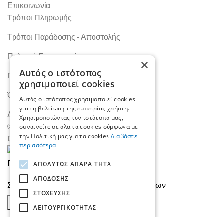
Επικοινωνία
Τρόποι Πληρωμής
Τρόποι Παράδοσης - Αποστολής
Πολιτική Επιστροφών
×
Αυτός ο ιστότοπος
Πολιτική Απορρήτου
χρησιμοποιεί cookies
Όροι Χρήσης
Αυτός ο ιστότοπος χρησιμοποιεί cookies
για τη βελτίωση της εμπειρίας χρήστη.
Δήλωση Προσβασιμότητας
Χρησιμοποιώντας τον ιστότοπό μας,
© Ftiaxno.com
συναινείτε σε όλα τα cookies σύμφωνα με
την Πολιτική μας για τα cookies
Διαβάστε
Designed by
ArtAbout
περισσότερα
Πλαστικό Start-X Prof. Λευκό
ΑΠΟΛΎΤΩΣ ΑΠΑΡΑΊΤΗΤΑ
ΑΠΌΔΟΣΗΣ
Συνδεθείτε για να δείτε τιμή
Επιλογή ιδιοτήτων
ΣΤΌΧΕΥΣΗΣ
ΑΓΌΡΑΣΕ ΤΏΡΑ
ΛΕΙΤΟΥΡΓΙΚΌΤΗΤΑΣ