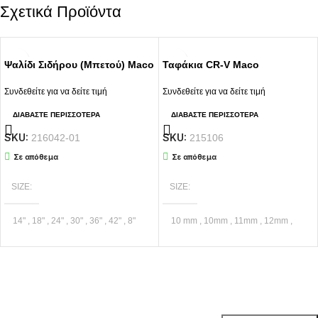
Σχετικά Προϊόντα
Ψαλίδι Σιδήρου (Μπετού) Maco
Ταφάκια CR-V Maco
Συνδεθείτε για να δείτε τιμή
Συνδεθείτε για να δείτε τιμή
ΔΙΑΒΆΣΤΕ ΠΕΡΙΣΣΌΤΕΡΑ
ΔΙΑΒΆΣΤΕ ΠΕΡΙΣΣΌΤΕΡΑ
SKU:
SKU:
216042-01
215106
Σε απόθεμα
Σε απόθεμα
SIZE
SIZE
14"
,
18"
,
24"
,
30"
,
36"
,
42"
,
8"
10 mm
,
10mm
,
11mm
,
12mm
,
13 mm
,
13mm
,
14mm
,
15 mm
,
15mm
,
16 mm
,
16mm
,
17mm
,
19mm
,
7 mm
,
8 mm
,
8mm
,
9
BRAND
MACO
mm
,
MM
Εγγραφείτε στο Newsletter μας
Μάθετε πρώτοι τις προσφορές και τα νέα μας.
BRAND
MACO