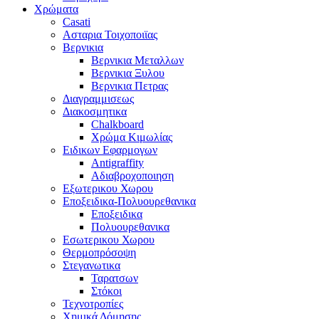
Χρώματα
Casati
Ασταρια Τοιχοποιϊας
Βερνικια
Βερνικια Μεταλλων
Βερνικια Ξυλου
Βερνικια Πετρας
Διαγραμμισεως
Διακοσμητικα
Chalkboard
Χρώμα Κιμωλίας
Ειδικων Εφαρμογων
Antigraffity
Αδιαβροχοποιηση
Εξωτερικου Χωρου
Εποξειδικα-Πολυουρεθανικα
Εποξειδικα
Πολυουρεθανικα
Εσωτερικου Χωρου
Θερμοπρόσοψη
Στεγανωτικα
Ταρατσων
Στόκοι
Τεχνοτροπίες
Χημικά Δόμησης