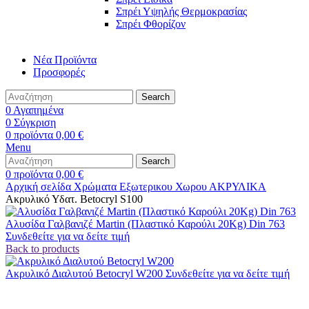
Σπρέι Υψηλής Θερμοκρασίας
Σπρέι Φθορίζον
Νέα Προϊόντα
Προσφορές
Search
0
Αγαπημένα
0
Σύγκριση
0
προϊόντα
0,00
€
Menu
Search
0
προϊόντα
0,00
€
Αρχική σελίδα
Χρώματα
Εξωτερικου Χωρου
ΑΚΡΥΛΙΚΑ
Ακρυλικό Υδατ. Betocryl S100
Αλυσίδα Γαλβανιζέ Martin (Πλαστικό Καρούλι 20Kg) Din 763
Συνδεθείτε για να δείτε τιμή
Back to products
Ακρυλικό Διαλυτού Betocryl W200
Συνδεθείτε για να δείτε τιμή