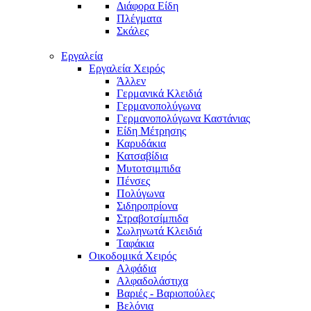
Διάφορα Είδη
Πλέγματα
Σκάλες
Εργαλεία
Εργαλεία Χειρός
Άλλεν
Γερμανικά Κλειδιά
Γερμανοπολύγωνα
Γερμανοπολύγωνα Καστάνιας
Είδη Μέτρησης
Καρυδάκια
Κατσαβίδια
Μυτοτσιμπιδα
Πένσες
Πολύγωνα
Σιδηροπρίονα
Στραβοτσίμπιδα
Σωληνωτά Κλειδιά
Ταφάκια
Οικοδομικά Χειρός
Αλφάδια
Αλφαδολάστιχα
Βαριές - Βαριοπούλες
Βελόνια