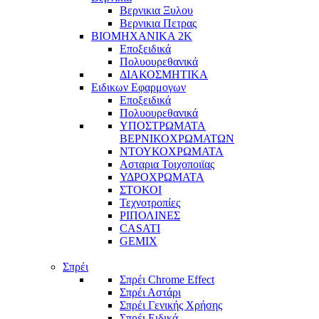
Βερνικια Ξυλου
Βερνικια Πετρας
ΒΙΟΜΗΧΑΝΙΚΑ 2Κ
Εποξειδικά
Πολυουρεθανικά
ΔΙΑΚΟΣΜΗΤΙΚΑ
Ειδικων Εφαρμογων
Εποξειδικά
Πολυουρεθανικά
ΥΠΟΣΤΡΩΜΑΤΑ
ΒΕΡΝΙΚΟΧΡΩΜΑΤΩΝ
ΝΤΟΥΚΟΧΡΩΜΑΤΑ
Ασταρια Τοιχοποιϊας
ΥΔΡΟΧΡΩΜΑΤΑ
ΣΤΟΚΟΙ
Τεχνοτροπίες
ΡΙΠΟΛΙΝΕΣ
CASATI
GEMIX
Σπρέι
Σπρέι Chrome Effect
Σπρέι Αστάρι
Σπρέι Γενικής Χρήσης
Σπρέι Ειδικά