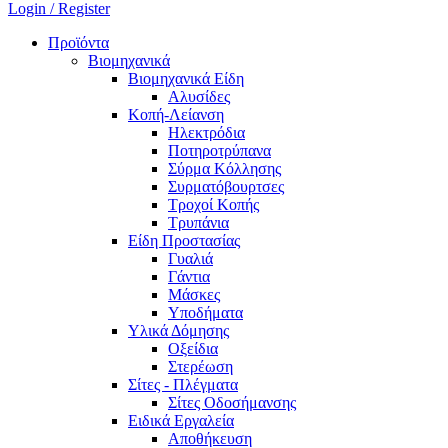
Login / Register
Προϊόντα
Βιομηχανικά
Βιομηχανικά Είδη
Αλυσίδες
Κοπή-Λείανση
Ηλεκτρόδια
Ποτηροτρύπανα
Σύρμα Κόλλησης
Συρματόβουρτσες
Τροχοί Κοπής
Τρυπάνια
Είδη Προστασίας
Γυαλιά
Γάντια
Μάσκες
Υποδήματα
Υλικά Δόμησης
Οξείδια
Στερέωση
Σίτες - Πλέγματα
Σίτες Οδοσήμανσης
Ειδικά Εργαλεία
Αποθήκευση