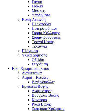
Γάντια
Γυαλιά
Μάσκες
Υποδήματα
Κοπή-Λείανση
Ηλεκτρόδια
Ποτηροτρύπανα
Σύρμα Κόλλησης
Συρματόβουρτσες
Τροχοί Κοπής
Τρυπάνια
Πλέγματα
Υλικά Δόμησης
Οξείδια
Στερέωση
Είδη Χρωματοπωλειου
Αντιψυκτικά
Αφροί – Κόλλες
Βενζινόκολλες
Εργαλεία Βαφής
Αναμικτήρες
Βούρτσες Βαφής
Κοντάρια
Ρολά Βαφής
Σκαφάκια Χρώματος