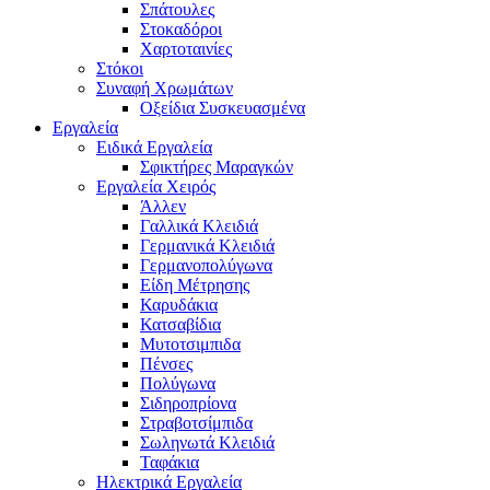
Σπάτουλες
Στοκαδόροι
Χαρτοταινίες
Στόκοι
Συναφή Χρωμάτων
Οξείδια Συσκευασμένα
Εργαλεία
Ειδικά Εργαλεία
Σφικτήρες Μαραγκών
Εργαλεία Χειρός
Άλλεν
Γαλλικά Κλειδιά
Γερμανικά Κλειδιά
Γερμανοπολύγωνα
Είδη Μέτρησης
Καρυδάκια
Κατσαβίδια
Μυτοτσιμπιδα
Πένσες
Πολύγωνα
Σιδηροπρίονα
Στραβοτσίμπιδα
Σωληνωτά Κλειδιά
Ταφάκια
Ηλεκτρικά Εργαλεία