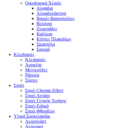
Οικοδομικά Χειρός
Αλφάδια
Αλφαδολάστιχα
Βαριές-Βαριοπούλες
Βελόνια
Ζουμπάδες
Καλέμια
Κόπτες Πλακιδίων
Σκαρπέλα
Σφυριά
Κλειδαριές
Κλειδαριές
Λουκέτα
Μεντεσέδες
Ράουλα
Σύρτες
Σπρέι
Σπρέι Chrome Effect
Σπρέι Αστάρι
Σπρέι Γενικής Χρήσης
Σπρέι Ειδικά
Σπρέι Φθορίζων
Υλικά Συσκευασίας
Αεροπλάστ
Αεροχαρτ