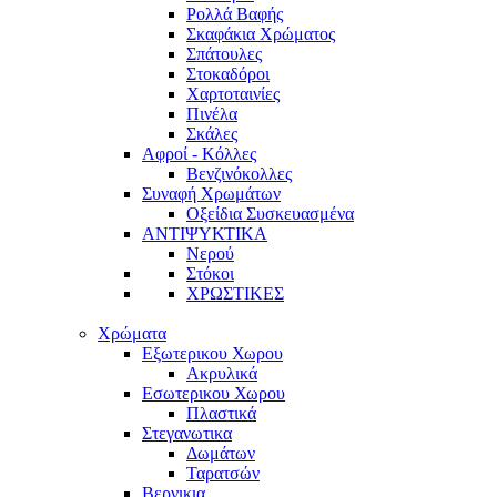
Ρολλά Βαφής
Σκαφάκια Χρώματος
Σπάτουλες
Στοκαδόροι
Χαρτοταινίες
Πινέλα
Σκάλες
Αφροί - Κόλλες
Βενζινόκολλες
Συναφή Χρωμάτων
Οξείδια Συσκευασμένα
ΑΝΤΙΨΥΚΤΙΚΑ
Νερού
Στόκοι
ΧΡΩΣΤΙΚΕΣ
Χρώματα
Εξωτερικου Χωρου
Ακρυλικά
Εσωτερικου Χωρου
Πλαστικά
Στεγανωτικα
Δωμάτων
Ταρατσών
Βερνικια