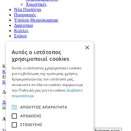
Χρωστικές
Νέα Προϊόντα
Προσφορές
Υψηλης Θερμοκρασιας
Διαλυτικα
Κολλες
Στόκοι
×
Εταιρία
Αυτός ο ιστότοπος
B2B
Κατάλογοι
χρησιμοποιεί cookies
Καλάθι αγορών
Αυτός ο ιστότοπος χρησιμοποιεί cookies
Κλείσιμο
για τη βελτίωση της εμπειρίας χρήστη.
Είσοδος
Χρησιμοποιώντας τον ιστότοπό μας,
Κλείσιμο
συναινείτε σε όλα τα cookies σύμφωνα με
την Πολιτική μας για τα cookies
Διαβάστε
Δεν έχετε εγγραφεί;
περισσότερα
Δημιουργία νέου λογαριασμού
ΑΠΟΛΎΤΩΣ ΑΠΑΡΑΊΤΗΤΑ
ΑΠΌΔΟΣΗΣ
Ακρυλικό Υδατ. Betocryl S100
ΣΤΌΧΕΥΣΗΣ
Συνδεθείτε για να δείτε τιμή
Επιλογή ιδιοτήτων
Αγόρασε τώρα