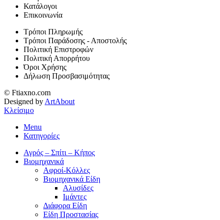
Κατάλογοι
Επικοινωνία
Τρόποι Πληρωμής
Τρόποι Παράδοσης - Αποστολής
Πολιτική Επιστροφών
Πολιτική Απορρήτου
Όροι Χρήσης
Δήλωση Προσβασιμότητας
© Ftiaxno.com
Designed by
ArtAbout
Κλείσιμο
Menu
Κατηγορίες
Αγρός – Σπίτι – Κήπος
Βιομηχανικά
Αφροί-Κόλλες
Βιομηχανικά Είδη
Αλυσίδες
Ιμάντες
Διάφορα Είδη
Είδη Προστασίας