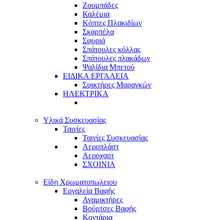
Ζουμπάδες
Καλέμια
Κόπτες Πλακιδίων
Σκαρπέλα
Σφυριά
Σπάτουλες κόλλας
Σπάτουλες πλακάδων
Ψαλίδια Μπετού
ΕΙΔΙΚΑ ΕΡΓΑΛΕΙΑ
Σφικτήρες Μαραγκών
ΗΛΕΚΤΡΙΚΑ
Υλικά Συσκευασίας
Ταινίες
Ταινίες Συσκευασίας
Αεροπλάστ
Αεροχαρτ
ΣΧΟΙΝΙΑ
Είδη Χρωματοπωλειου
Εργαλεία Βαφής
Αναμικτήρες
Βούρτσες Βαφής
Κοντάρια