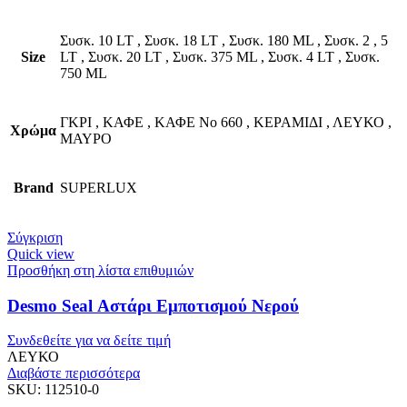
Συσκ. 10 LT
,
Συσκ. 18 LT
,
Συσκ. 180 ML
,
Συσκ. 2
,
5
Size
LT
,
Συσκ. 20 LT
,
Συσκ. 375 ML
,
Συσκ. 4 LT
,
Συσκ.
750 ML
ΓΚΡΙ
,
ΚΑΦΕ
,
ΚΑΦΕ No 660
,
ΚΕΡΑΜΙΔΙ
,
ΛΕΥΚΟ
,
Χρώμα
ΜΑΥΡΟ
Brand
SUPERLUX
Σύγκριση
Quick view
Προσθήκη στη λίστα επιθυμιών
Desmo Seal Αστάρι Εμποτισμού Νερού
Συνδεθείτε για να δείτε τιμή
ΛΕΥΚΟ
Διαβάστε περισσότερα
SKU:
112510-0