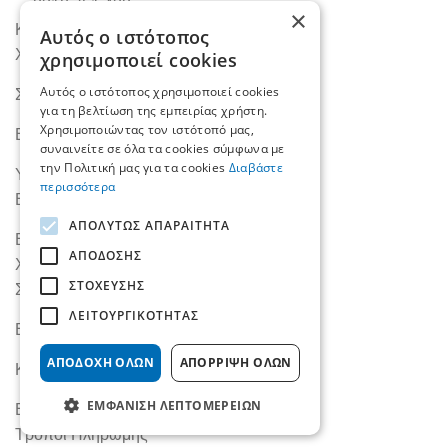
2310 751 432
×
Κατηγορίες
Αυτός ο ιστότοπος
Χρώματα
χρησιμοποιεί cookies
Αυτός ο ιστότοπος χρησιμοποιεί cookies
Σπρέι
για τη βελτίωση της εμπειρίας χρήστη.
Χρησιμοποιώντας τον ιστότοπό μας,
Είδη Χρωματοπωλείου
συναινείτε σε όλα τα cookies σύμφωνα με
την Πολιτική μας για τα cookies
Διαβάστε
Υλικά Συσκευασίας
περισσότερα
Βιομηχανικά
ΑΠΟΛΎΤΩΣ ΑΠΑΡΑΊΤΗΤΑ
Εργαλεία
ΑΠΌΔΟΣΗΣ
Χρήσιμα
ΣΤΌΧΕΥΣΗΣ
Συνεργάτης B2B
ΛΕΙΤΟΥΡΓΙΚΌΤΗΤΑΣ
Εταιρεία
ΑΠΟΔΟΧΉ ΌΛΩΝ
ΑΠΌΡΡΙΨΗ ΌΛΩΝ
Κατάλογοι
ΕΜΦΆΝΙΣΗ ΛΕΠΤΟΜΕΡΕΙΏΝ
Επικοινωνία
Τρόποι Πληρωμής