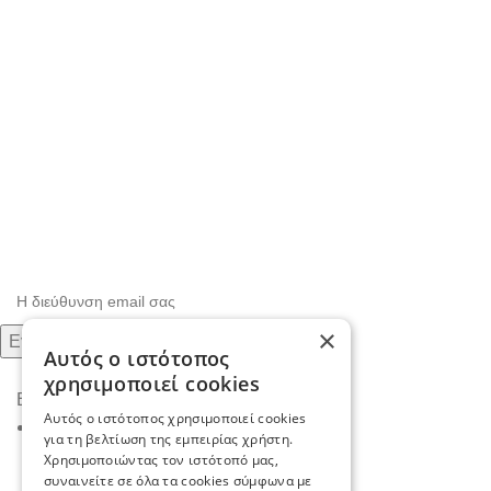
Εγγραφείτε στο Newsletter μας
Μάθετε πρώτοι τις προσφορές και τα νέα μας.
×
Αυτός ο ιστότοπος
χρησιμοποιεί cookies
Επικοινωνία
Αυτός ο ιστότοπος χρησιμοποιεί cookies
Καλοχώρι, Θεσσαλονίκη
για τη βελτίωση της εμπειρίας χρήστη.
TK. 57009
Χρησιμοποιώντας τον ιστότοπό μας,
συναινείτε σε όλα τα cookies σύμφωνα με