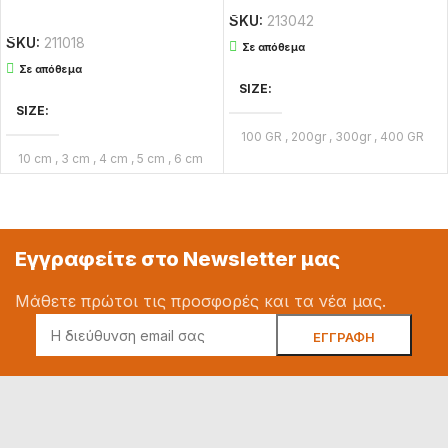
ΔΙΑΒΆΣΤΕ ΠΕΡΙΣΣΌΤΕΡΑ
SKU:
213042
SKU:
211018
Σε απόθεμα
Σε απόθεμα
SIZE
SIZE
100 GR
,
200gr
,
300gr
,
400 GR
,
500gr
,
600gr
,
MAC
,
MACO
10 cm
,
3 cm
,
4 cm
,
5 cm
,
6 cm
,
7 cm
,
8 cm
BRAND
MACO
BRAND
MACO
Εγγραφείτε στο Newsletter μας
Μάθετε πρώτοι τις προσφορές και τα νέα μας.