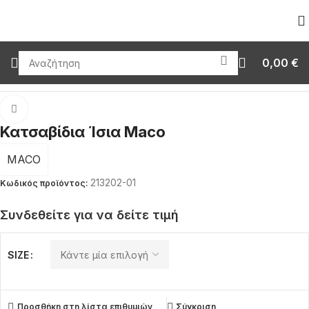
0,00
€
Αρχική σελίδα
Εργαλεία
Κατσαβίδια Ίσια Maco
Click to enlarge
Κατσαβίδια Ίσια Maco
MACO
213202-01
Κωδικός προϊόντος:
Συνδεθείτε για να δείτε τιμή
SIZE
Προσθήκη στη λίστα επιθυμιών
Σύγκριση