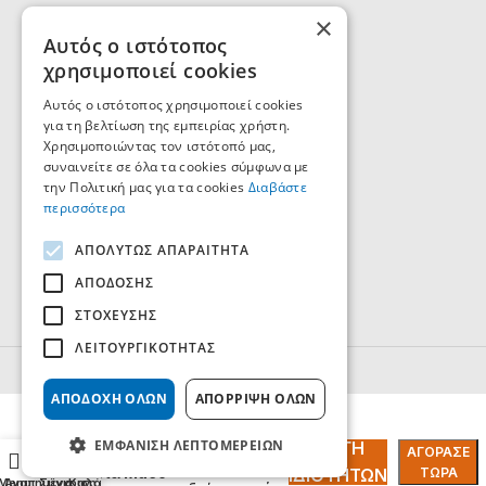
Εταιρεία
×
Αυτός ο ιστότοπος
Κατάλογοι
χρησιμοποιεί cookies
Επικοινωνία
Αυτός ο ιστότοπος χρησιμοποιεί cookies
Τρόποι Πληρωμής
για τη βελτίωση της εμπειρίας χρήστη.
Χρησιμοποιώντας τον ιστότοπό μας,
Τρόποι Παράδοσης - Αποστολής
συναινείτε σε όλα τα cookies σύμφωνα με
Πολιτική Επιστροφών
την Πολιτική μας για τα cookies
Διαβάστε
περισσότερα
Πολιτική Απορρήτου
Όροι Χρήσης
ΑΠΟΛΎΤΩΣ ΑΠΑΡΑΊΤΗΤΑ
Δήλωση Προσβασιμότητας
ΑΠΌΔΟΣΗΣ
ΣΤΌΧΕΥΣΗΣ
ΛΕΙΤΟΥΡΓΙΚΌΤΗΤΑΣ
© Ftiaxno.com
Designed by
ArtAbout
ΑΠΟΔΟΧΉ ΌΛΩΝ
ΑΠΌΡΡΙΨΗ ΌΛΩΝ
Συνδεθείτε
ΕΜΦΆΝΙΣΗ ΛΕΠΤΟΜΕΡΕΙΏΝ
ΕΠΙΛΟΓΉ
Κατσαβίδια
ΑΓΌΡΑΣΕ
0
για να
Ίσια Maco
ΙΔΙΟΤΉΤΩΝ
ΤΏΡΑ
Menu
Αγαπημένα
Σύγκριση
Καλάθι