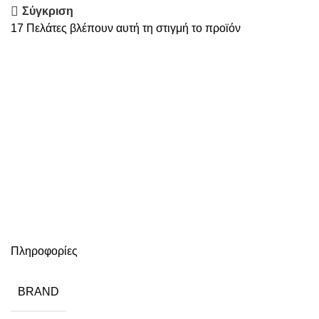
Συρματόβουρτσες
Σύγκριση
Τροχοί Κοπής
17
Πελάτες βλέπουν αυτή τη στιγμή το προϊόν
Τρυπάνια
Είδη Προστασίας
Γυαλιά
Γάντια
Μάσκες
Υποδήματα
Υλικά Δόμησης
Οξείδια
Στερέωση
Πληροφορίες
Σίτες - Πλέγματα
BRAND
Σίτες Οδοσήμανσης
Ειδικά Εργαλεία