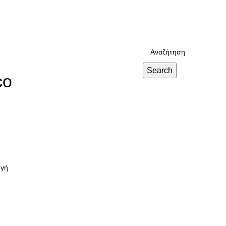
o
Search
co