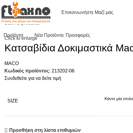
Επικοινωνήστε Μαζί μας
Αρχική σελίδα
Εργαλεία
Κατσαβίδια Δοκιμαστικά Mac
Back to products
Προϊόντα
Νέα Προϊόντα
Προσφορές
Click to enlarge
Κατσαβίδια Δοκιμαστικά Ma
MACO
Κωδικός προϊόντος:
213202-06
Βιομηχανικά Είδη
Συνδεθείτε για να δείτε τιμή
Αλυσίδες
Κοπή-Λείανση
SIZE
Ηλεκτρόδια
Ποτηροτρύπανα
Σύρμα Κόλλησης
Προσθήκη στη λίστα επιθυμιών