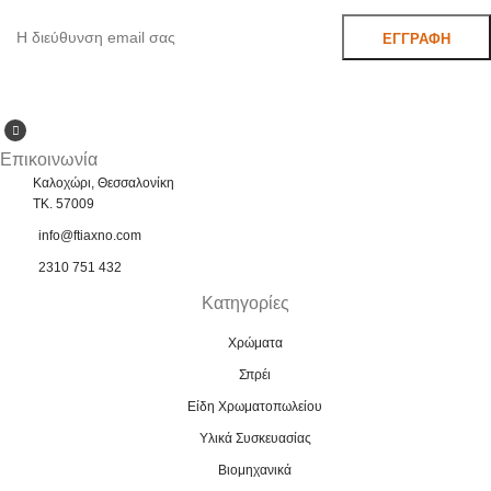
Μάθετε πρώτοι τις προσφορές και τα νέα μας.
Επικοινωνία
Καλοχώρι, Θεσσαλονίκη
TK. 57009
info@ftiaxno.com
2310 751 432
Κατηγορίες
Χρώματα
Σπρέι
Είδη Χρωματοπωλείου
Υλικά Συσκευασίας
Βιομηχανικά